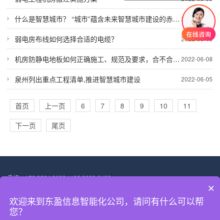
什么是智慧城市？ “城市”蕴含未来智慧城市建设的赤壁实践
2022-06-19
弱电房布线如何选择合适的电缆？
2022-06-18
机房防静电地板如何正确施工、规范及要求，合不合理呢？？
2022-06-08
泉州列出重点工程清单,推进智慧城市建设
2022-06-05
首页
上一页
6
7
8
9
10
11
下一页
尾页
手机：153 3884 9086 / 133 8030 6108
×
邮箱：53136225@qq.com
地址：深圳市宝安区松岗街道东方大道联投广场10层
欢迎来到东盈信息智能化公司，请问有什么可以帮
Copyright © 2021 深圳市东盈信息技术有限公司 All Rights Reserved.
您？